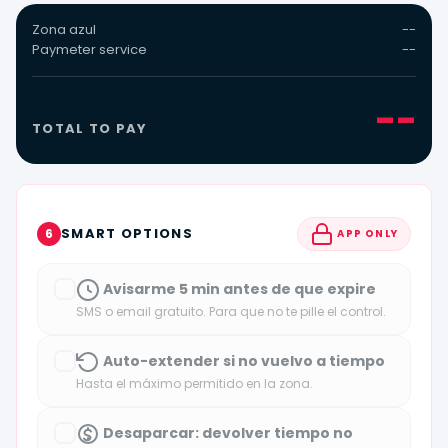
Zona azul
--
Paymeter service
--
--
TOTAL TO PAY
SMART OPTIONS
6
APP ONLY
Avisarme 5 min antes de que expire
SMS o email gratuito. Para que no te pille el control.
Auto-extender si no vuelvo a tiempo
Hasta el máximo permitido en la zona.
Desaparcar: devolver tiempo no