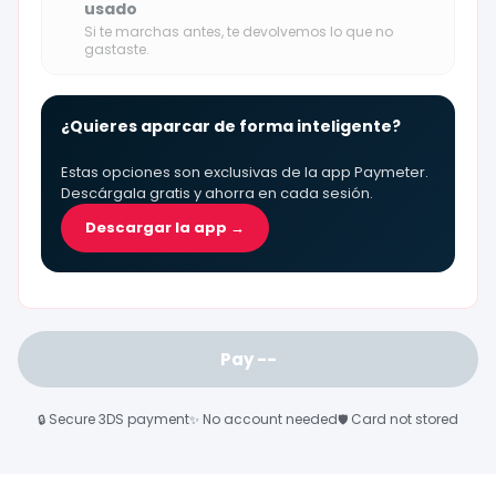
usado
Si te marchas antes, te devolvemos lo que no
gastaste.
¿Quieres aparcar de forma inteligente?
Estas opciones son exclusivas de la app Paymeter.
Descárgala gratis y ahorra en cada sesión.
Descargar la app →
Pay
--
Secure 3DS payment
No account needed
Card not stored